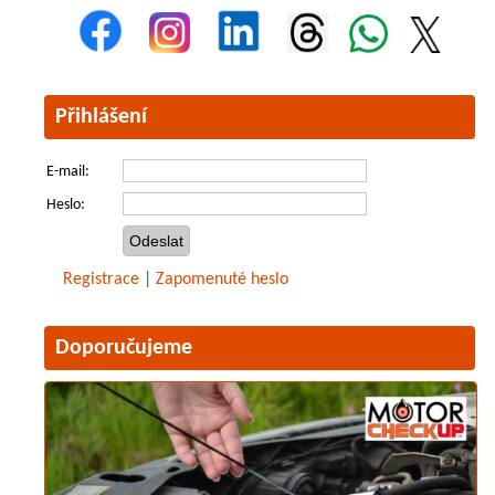
Přihlášení
E-mail:
Heslo:
Registrace
|
Zapomenuté heslo
Doporučujeme