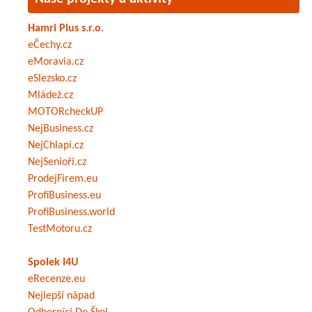
Hamri Plus s.r.o.
eČechy.cz
eMoravia.cz
eSlezsko.cz
Mládež.cz
MOTORcheckUP
NejBusiness.cz
NejChlapi.cz
NejSenioři.cz
ProdejFirem.eu
ProfiBusiness.eu
ProfiBusiness.world
TestMotoru.cz
Spolek I4U
eRecenze.eu
Nejlepší nápad