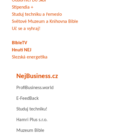
Odborníci Do Škol
Stipendia +
Studuj techniku a řemeslo
Světové Muzeum a Knihovna Bible
Uč se a vyhraj!
BibleTV
Hnutí NEJ
Slezská energetika
NejBusiness.cz
ProfiBusiness.world
E-FeedBack
Studuj techniku!
Hamri Plus s.r.o.
Muzeum Bible