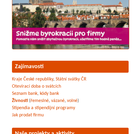
Zajímavosti
Kraje České republiky
,
Státní svátky ČR
Otevírací doba o svátcích
Seznam bank
,
kódy bank
Živnosti
(
řemeslné
,
vázané
,
volné
)
Stipendia a stipendijní programy
Jak prodat firmu
Naše projekty a aktivity