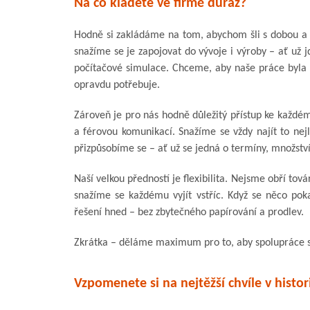
Na co kladete ve firmě důraz?
Hodně si zakládáme na tom, abychom šli s dobou a 
snažíme se je zapojovat do vývoje i výroby – ať už j
počítačové simulace. Chceme, aby naše práce byla p
opravdu potřebuje.
Zároveň je pro nás hodně důležitý přístup ke každé
a férovou komunikací. Snažíme se vždy najít to nej
přizpůsobíme se – ať už se jedná o termíny, množst
Naší velkou předností je flexibilita. Nejsme obří to
snažíme se každému vyjít vstříc. Když se něco pok
řešení hned – bez zbytečného papírování a prodlev.
Zkrátka – děláme maximum pro to, aby spolupráce s 
Vzpomenete si na nejtěžší chvíle v histor