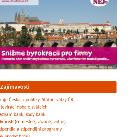
Zajímavosti
raje České republiky
,
Státní svátky ČR
tevírací doba o svátcích
eznam bank
,
kódy bank
ivnosti
(
řemeslné
,
vázané
,
volné
)
tipendia a stipendijní programy
ak prodat firmu