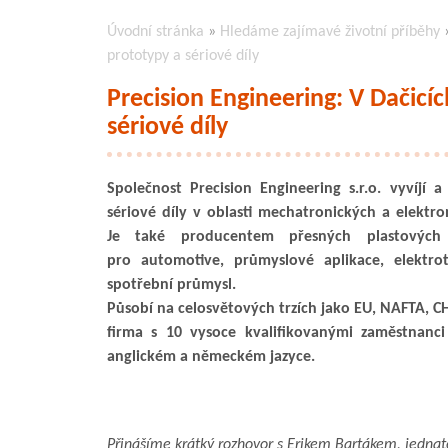
Úvodní stránka
»
Hledáme zajímavé životní příběhy
prototypy a sériové díly
Precision Engineering: V Dačicíc
sériové díly
Společnost Precision Engineering s.r.o. vyvíjí 
sériové díly v oblasti mechatronických a elekt
Je také producentem přesných plastových
pro automotive, průmyslové aplikace, elektrot
spotřební průmysl.
Působí na celosvětových trzích jako EU, NAFTA, CH
firma s 10 vysoce kvalifikovanými zaměstnanci
anglickém a německém jazyce.
Přinášíme krátký rozhovor s Erikem Bartákem, jednate