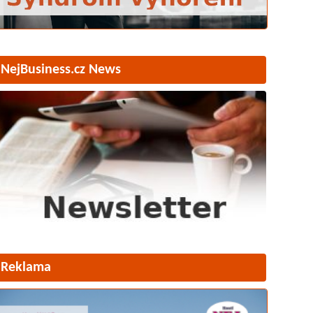
NejBusiness.cz News
Reklama