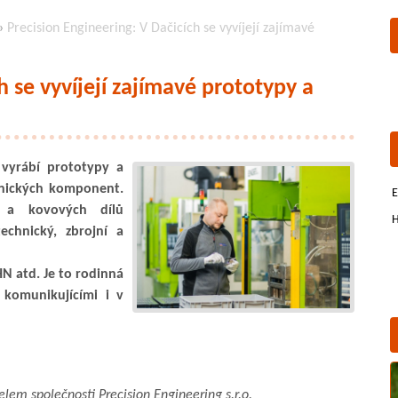
»
Precision Engineering: V Dačicích se vyvíjejí zajímavé
h se vyvíjejí zajímavé prototypy a
a vyrábí prototypy a
ronických komponent.
E
 a kovových dílů
H
echnický, zbrojní a
N atd. Je to rodinná
 komunikujícími i v
lem společnosti Precision Engineering s.r.o.