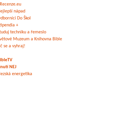
Recenze.eu
ejlepší nápad
dborníci Do Škol
tipendia +
tuduj techniku a řemeslo
větové Muzeum a Knihovna Bible
č se a vyhraj!
ibleTV
nutí NEJ
lezská energetika