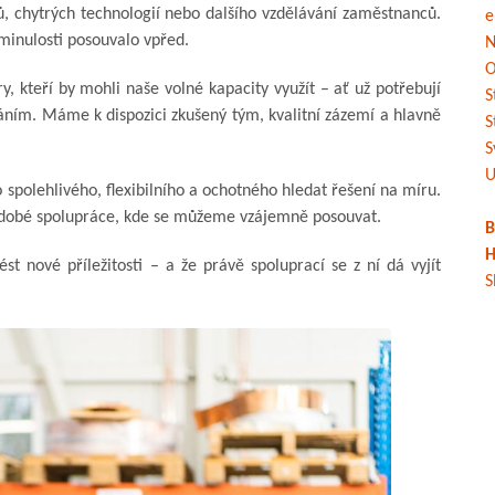
ů, chytrých technologií nebo dalšího vzdělávání zaměstnanců.
e
 minulosti posouvalo vpřed.
N
O
, kteří by mohli naše volné kapacity využít – ať už potřebují
S
ním. Máme k dispozici zkušený tým, kvalitní zázemí a hlavně
S
S
U
spolehlivého, flexibilního a ochotného hledat řešení na míru.
odobé spolupráce, kde se můžeme vzájemně posouvat.
B
H
st nové příležitosti – a že právě spoluprací se z ní dá vyjít
S