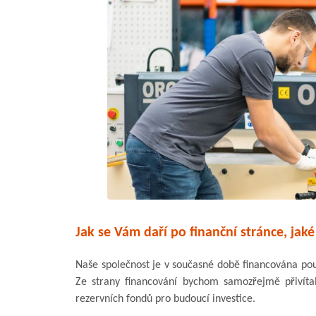
Jak se Vám daří po finanční stránce, jaké
Naše společnost je v současné době financována pouz
Ze strany financování bychom samozřejmě přivítal
rezervních fondů pro budoucí investice.