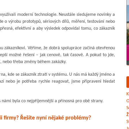
využívali moderní technologie. Neustále sledujeme novinky a
de o výrobu prototypů, sériových dílů, měření, testování nebo
řesná, efektivní a aby výsledek odpovídal tomu, co zákazník
mu zákazníkovi. Věříme, že dobrá spolupráce začíná otevřenou
lepší možné řešení – jak cenově, tak časově. A pokud to jde,
ví, nebo třeba změny během zakázky.
várna, kde se zákazník ztratí v systému. U nás má každý jméno a
azí nebo je potřeba rychle reagovat, jsme připraveni hledat
K
námi byla co nejpříjemnější a přínosná pro obě strany.
O
S
Ž
ii firmy? Řešíte nyní nějaké problémy?
S
J