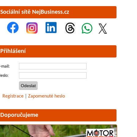
Sociální sítě NejBusiness.cz
Přihlášení
-mail:
eslo:
Registrace
|
Zapomenuté heslo
Doporučujeme