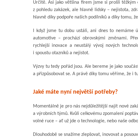
Určitě. Asi jako většina firem jsme si prošli těž
z pohledu zakázek, ale hlavně lidsky – nejistota, zdr
hlavně díky podpoře našich podílníků a díky tomu, že 
I když jsme tu dobu ustáli, ani dnes to nemáme 
automotive – prochází obrovskými změnami. Přec
rychlejší inovace a neustálý vývoj nových technolo
i spoustu otazníků a nejistot.
Výzvy tu tedy pořád jsou. Ale bereme je jako součást
a přizpůsobovat se. A právě díky tomu věříme, že i t
Jaké máte nyní největší potřeby?
Momentálně je pro nás nejdůležitější najít nové zak
a výrobních týmů. Kvůli celkovému zpomalení poptá
volné ruce – ať už jde o technologie, nebo naše odb
Dlouhodobě se snažíme zlepšovat, inovovat a posouvat