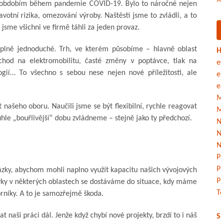
kým obdobím během pandemie COVID-19. Bylo to náročné nejen
avotní rizika, omezování výroby. Naštěstí jsme to zvládli, a to
jsme všichni ve firmě táhli za jeden provaz.
úplně jednoduché. Trh, ve kterém působíme – hlavně oblast
H
hod na elektromobilitu, časté změny v poptávce, tlak na
e
gií... To všechno s sebou nese nejen nové příležitosti, ale
e
e
M
 našeho oboru. Naučili jsme se být flexibilní, rychle reagovat
M
uhle „bouřlivější“ dobu zvládneme – stejně jako ty předchozí.
N
N
N
P
P
ázky, abychom mohli naplno využít kapacitu našich vývojových
P
vky v některých oblastech se dostáváme do situace, kdy máme
T
orníky. A to je samozřejmě škoda.
 naši práci dál. Jenže když chybí nové projekty, brzdí to i náš
S