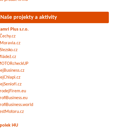
Naše projekty a aktivity
amri Plus s.r.o.
Čechy.cz
Moravia.cz
Slezsko.cz
ládež.cz
OTORcheckUP
ejBusiness.cz
ejChlapi.cz
ejSenioři.cz
rodejFirem.eu
rofiBusiness.eu
rofiBusiness.world
estMotoru.cz
polek I4U