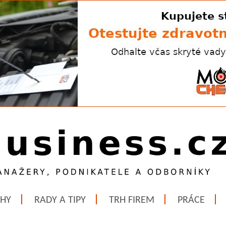
ĚHY
RADY A TIPY
TRH FIREM
PRÁCE