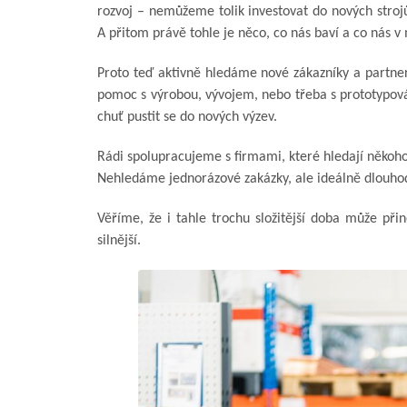
rozvoj – nemůžeme tolik investovat do nových stroj
A přitom právě tohle je něco, co nás baví a co nás v
Proto teď aktivně hledáme nové zákazníky a partnery
pomoc s výrobou, vývojem, nebo třeba s prototypová
chuť pustit se do nových výzev.
Rádi spolupracujeme s firmami, které hledají někoho 
Nehledáme jednorázové zakázky, ale ideálně dlouh
Věříme, že i tahle trochu složitější doba může přiné
silnější.