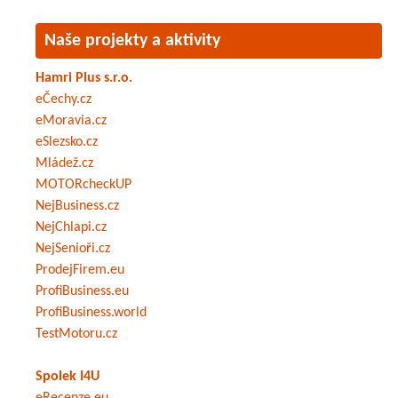
Naše projekty a aktivity
Hamri Plus s.r.o.
eČechy.cz
eMoravia.cz
eSlezsko.cz
Mládež.cz
MOTORcheckUP
NejBusiness.cz
NejChlapi.cz
NejSenioři.cz
ProdejFirem.eu
ProfiBusiness.eu
ProfiBusiness.world
TestMotoru.cz
Spolek I4U