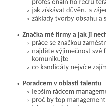
profesionálního recruiter
jak získávat důvěru a záj
základy tvorby obsahu a s
Značka mé firmy a jak ji nech
práce se značkou zaměst
najděte výjimečnost své f
komunikujte
co kandidáty nejvíce zají
Poradcem v oblasti talentu
lepším rádcem managemen
proč by top management i