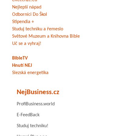
eRecenze.eu
Nejlepší nápad
Odborníci Do Škol
Stipendia +
Studuj techniku a řemeslo
Světové Muzeum a Knihovna Bible
Uč se a vyhraj!
BibleTV
Hnutí NEJ
Slezská energetika
NejBusiness.cz
ProfiBusiness.world
E-FeedBack
Studuj techniku!