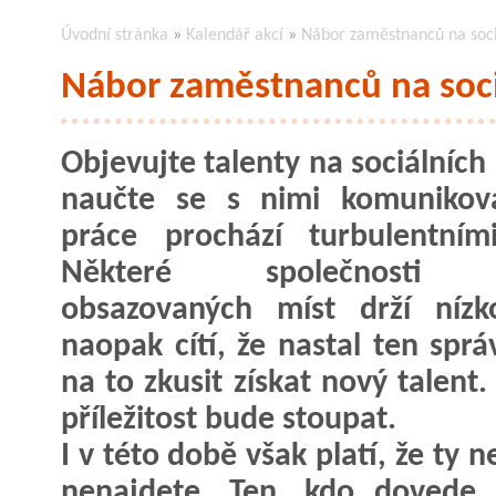
Úvodní stránka
»
Kalendář akcí
»
Nábor zaměstnanců na sociá
Nábor zaměstnanců na sociá
Objevujte talenty na sociálních 
naučte se s nimi komunikova
práce prochází turbulentním
Některé společnosti 
obsazovaných míst drží nízk
naopak cítí, že nastal ten sprá
na to zkusit získat nový talent.
příležitost bude stoupat.
I v této době však platí, že ty 
nenajdete. Ten, kdo dovede s