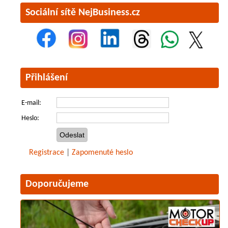
Sociální sítě NejBusiness.cz
Přihlášení
E-mail:
Heslo:
Registrace
|
Zapomenuté heslo
Doporučujeme