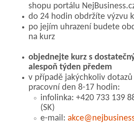
shopu portálu NejBusiness.c
do 24 hodin obdržíte výzvu k
po jejím uhrazení budete obd
na kurz
objednejte kurz s dostatečn
alespoň týden předem
v případě jakýchkoliv dotazů
pracovní den 8-17 hodin:
infolinka: +420 733 139 8
(SK)
e-mail:
akce@nejbusiness