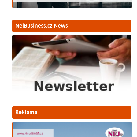
NejBusiness.cz News
Reklama