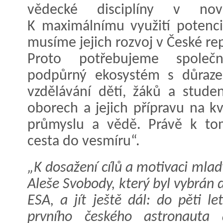
vědecké disciplíny v nov
K maximálnímu využití potenci
musíme jejich rozvoj v České rep
Proto potřebujeme společ
podpůrný ekosystém s důrazem
vzdělávání dětí, žáků a stude
oborech a jejich přípravu na k
průmyslu a vědě. Právě k to
cesta do vesmíru“.
„K dosažení cílů a motivaci mlad
Aleše Svobody, který byl vybrán
ESA, a jít ještě dál: do pěti l
prvního českého astronauta 