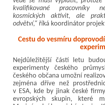
vědě se musí vyplatit, protože
kvalifikované pracovníky n
kosmických aktivit, ale prak
odvětví,“
říká koordinátor projek
Cestu do vesmíru doprovodí
experim
Nejdůležitější částí letu bud
experimenty českého průmysl
českého občana umožní realizov
zejména dříve než prostředni
v ESA, kde by jinak české firmy
evropských skupin, které m