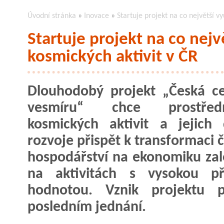
Úvodní stránka
»
Inovace
»
Startuje projekt na co největší vy
Startuje projekt na co nejv
kosmických aktivit v ČR
Dlouhodobý projekt „Česká c
vesmíru“ chce prostředn
kosmických aktivit a jejich 
rozvoje přispět k transformaci 
hospodářství na ekonomiku za
na aktivitách s vysokou př
hodnotou. Vznik projektu 
posledním jednání.