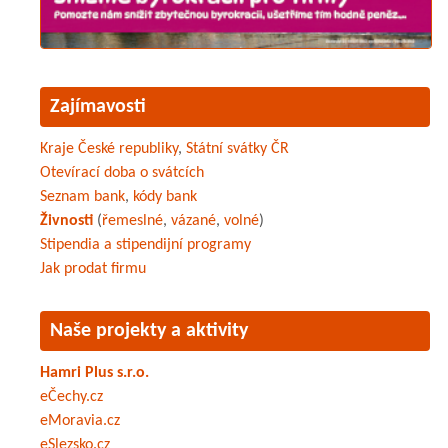
Zajímavosti
Kraje České republiky
,
Státní svátky ČR
Otevírací doba o svátcích
Seznam bank
,
kódy bank
Živnosti
(
řemeslné
,
vázané
,
volné
)
Stipendia a stipendijní programy
Jak prodat firmu
Naše projekty a aktivity
Hamri Plus s.r.o.
eČechy.cz
eMoravia.cz
eSlezsko.cz