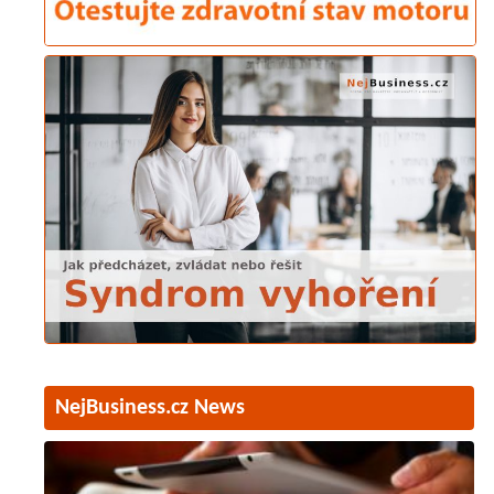
NejBusiness.cz News