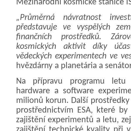
Mezinárodní kosmické stanice I
„Průměrná návratnost invest
představuje ve vyspělých zem
finančních prostředků. Záro
kosmických aktivit díky účas
vědeckých experimentech ve ves
hvězdárny a planetária a senátor
Na přípravu programu letu
hardware a software experim
milionů korun. Další prostředky
prostřednictvím ESA, které by 
zajištění experimentů a letu, z
zajištění technické kvality př