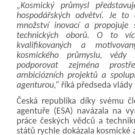
„Kosmický průmysl představuje
hospodářských odvětví. Je to o
množství inovací a propojuje 
technických oborů. O to víc
kvalifikovaných a motivovan
kosmického průmyslu, věd
podporovat zejména prostře
ambiciózních projektů a spolu
agenturou,“
říká předseda vlády P
Česká republika díky svému čl
agentuře (ESA) navázala na vyn
práce českých vědců a techniků
států rychle dokázala kosmické a