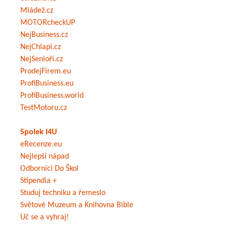
Mládež.cz
MOTORcheckUP
NejBusiness.cz
NejChlapi.cz
NejSenioři.cz
ProdejFirem.eu
ProfiBusiness.eu
ProfiBusiness.world
TestMotoru.cz
Spolek I4U
eRecenze.eu
Nejlepší nápad
Odborníci Do Škol
Stipendia +
Studuj techniku a řemeslo
Světové Muzeum a Knihovna Bible
Uč se a vyhraj!