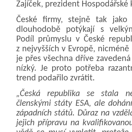
Zajíček, prezident Hospodářské
České firmy, stejně tak jako
dlouhodobě potýkají s velký
Podíl průmyslu v České repub
z nejvyšších v Evropě, nicmén
je přes všechna dříve zavedená
nízký. Je proto potřeba razant
trend podařilo zvrátit.
„Česká republika se stala n
členskými státy ESA, ale dohán
západních států. Důraz na vzděl
jejich přípravu na kvalifikovan