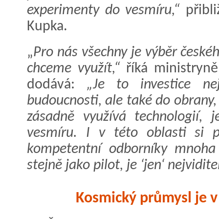
experimenty do vesmíru,“
přibli
Kupka.
„
Pro nás všechny je výběr česk
chceme využít,“
říká ministryn
dodává:
„Je to investice ne
budoucnosti, ale také do obrany
zásadně využívá technologií, 
vesmíru. I v této oblasti si 
kompetentní odborníky mnoha r
stejně jako pilot, je ‘jen‘ nejvidi
Kosmický průmysl je v