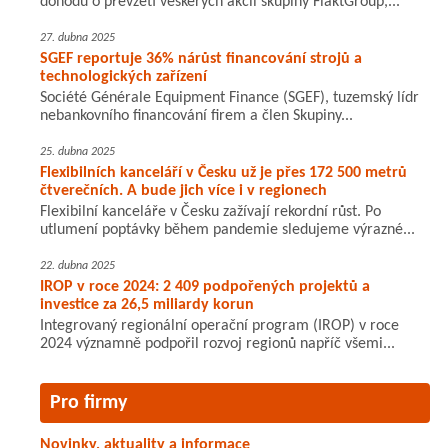
dohodu o převzetí veškerých akcií skupiny FläktGroup,...
27. dubna 2025
SGEF reportuje 36% nárůst financování strojů a
technologických zařízení
Société Générale Equipment Finance (SGEF), tuzemský lídr
nebankovního financování firem a člen Skupiny...
25. dubna 2025
Flexibilních kanceláří v Česku už je přes 172 500 metrů
čtverečních. A bude jich více i v regionech
Flexibilní kanceláře v Česku zažívají rekordní růst. Po
utlumení poptávky během pandemie sledujeme výrazné...
22. dubna 2025
IROP v roce 2024: 2 409 podpořených projektů a
investice za 26,5 miliardy korun
Integrovaný regionální operační program (IROP) v roce
2024 významně podpořil rozvoj regionů napříč všemi...
Pro firmy
Novinky, aktuality a informace