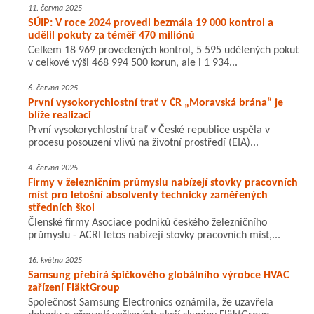
11. června 2025
SÚIP: V roce 2024 provedl bezmála 19 000 kontrol a
udělil pokuty za téměř 470 miliónů
Celkem 18 969 provedených kontrol, 5 595 udělených pokut
v celkové výši 468 994 500 korun, ale i 1 934...
6. června 2025
První vysokorychlostní trať v ČR „Moravská brána“ je
blíže realizaci
První vysokorychlostní trať v České republice uspěla v
procesu posouzení vlivů na životní prostředí (EIA)...
4. června 2025
Firmy v železničním průmyslu nabízejí stovky pracovních
míst pro letošní absolventy technicky zaměřených
středních škol
Členské firmy Asociace podniků českého železničního
průmyslu - ACRI letos nabízejí stovky pracovních míst,...
16. května 2025
Samsung přebírá špičkového globálního výrobce HVAC
zařízení FläktGroup
Společnost Samsung Electronics oznámila, že uzavřela