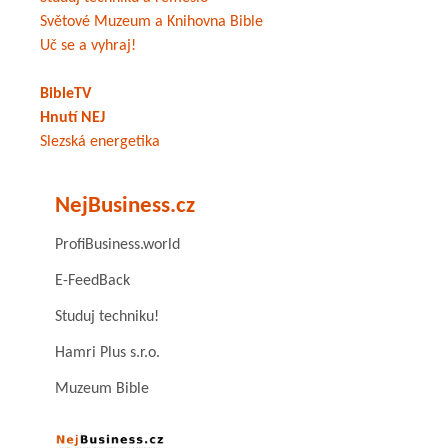
Světové Muzeum a Knihovna Bible
Uč se a vyhraj!
BibleTV
Hnutí NEJ
Slezská energetika
NejBusiness.cz
ProfiBusiness.world
E-FeedBack
Studuj techniku!
Hamri Plus s.r.o.
Muzeum Bible