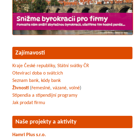
Zajímavosti
Kraje České republiky
,
Státní svátky ČR
Otevírací doba o svátcích
Seznam bank
,
kódy bank
Živnosti
(
řemeslné
,
vázané
,
volné
)
Stipendia a stipendijní programy
Jak prodat firmu
Naše projekty a aktivity
Hamri Plus s.r.o.