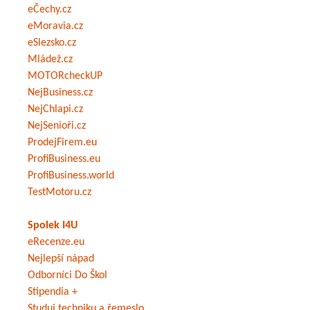
eČechy.cz
eMoravia.cz
eSlezsko.cz
Mládež.cz
MOTORcheckUP
NejBusiness.cz
NejChlapi.cz
NejSenioři.cz
ProdejFirem.eu
ProfiBusiness.eu
ProfiBusiness.world
TestMotoru.cz
Spolek I4U
eRecenze.eu
Nejlepší nápad
Odborníci Do Škol
Stipendia +
Studuj techniku a řemeslo