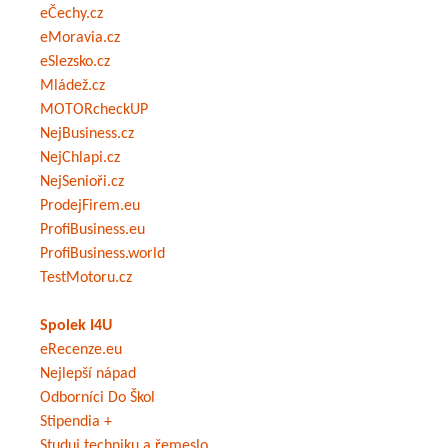
eČechy.cz
eMoravia.cz
eSlezsko.cz
Mládež.cz
MOTORcheckUP
NejBusiness.cz
NejChlapi.cz
NejSenioři.cz
ProdejFirem.eu
ProfiBusiness.eu
ProfiBusiness.world
TestMotoru.cz
Spolek I4U
eRecenze.eu
Nejlepší nápad
Odborníci Do Škol
Stipendia +
Studuj techniku a řemeslo