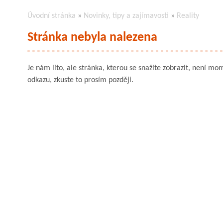
Úvodní stránka
»
Novinky, tipy a zajímavosti
»
Reality
Stránka nebyla nalezena
Je nám líto, ale stránka, kterou se snažíte zobrazit, není mom
odkazu, zkuste to prosím později.