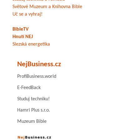
Světové Muzeum a Knihovna Bible
Uč se a vyhraj!
BibleTV
Hnutí NEJ
Slezská energetika
NejBusiness.cz
ProfiBusiness.world
E-FeedBack
Studuj techniku!
Hamri Plus s.r.o.
Muzeum Bible