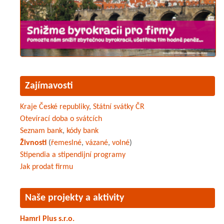
Zajímavosti
Kraje České republiky
,
Státní svátky ČR
Otevírací doba o svátcích
Seznam bank
,
kódy bank
Živnosti
(
řemeslné
,
vázané
,
volné
)
Stipendia a stipendijní programy
Jak prodat firmu
Naše projekty a aktivity
Hamri Plus s.r.o.