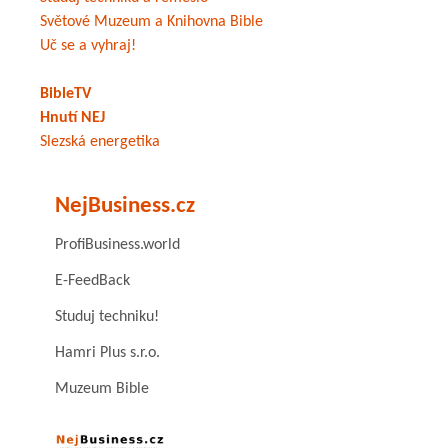
Světové Muzeum a Knihovna Bible
Uč se a vyhraj!
BibleTV
Hnutí NEJ
Slezská energetika
NejBusiness.cz
ProfiBusiness.world
E-FeedBack
Studuj techniku!
Hamri Plus s.r.o.
Muzeum Bible