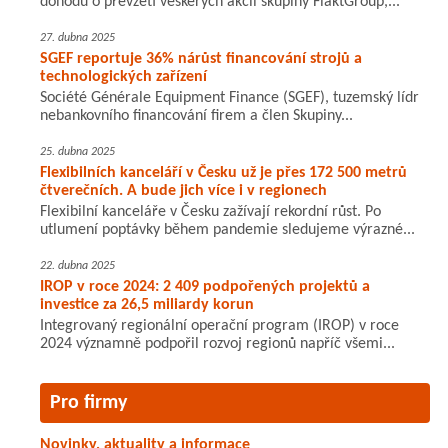
dohodu o převzetí veškerých akcií skupiny FläktGroup,...
27. dubna 2025
SGEF reportuje 36% nárůst financování strojů a
technologických zařízení
Société Générale Equipment Finance (SGEF), tuzemský lídr
nebankovního financování firem a člen Skupiny...
25. dubna 2025
Flexibilních kanceláří v Česku už je přes 172 500 metrů
čtverečních. A bude jich více i v regionech
Flexibilní kanceláře v Česku zažívají rekordní růst. Po
utlumení poptávky během pandemie sledujeme výrazné...
22. dubna 2025
IROP v roce 2024: 2 409 podpořených projektů a
investice za 26,5 miliardy korun
Integrovaný regionální operační program (IROP) v roce
2024 významně podpořil rozvoj regionů napříč všemi...
Pro firmy
Novinky, aktuality a informace