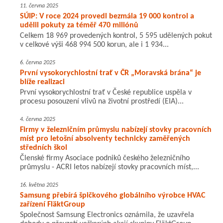
11. června 2025
SÚIP: V roce 2024 provedl bezmála 19 000 kontrol a
udělil pokuty za téměř 470 miliónů
Celkem 18 969 provedených kontrol, 5 595 udělených pokut
v celkové výši 468 994 500 korun, ale i 1 934...
6. června 2025
První vysokorychlostní trať v ČR „Moravská brána“ je
blíže realizaci
První vysokorychlostní trať v České republice uspěla v
procesu posouzení vlivů na životní prostředí (EIA)...
4. června 2025
Firmy v železničním průmyslu nabízejí stovky pracovních
míst pro letošní absolventy technicky zaměřených
středních škol
Členské firmy Asociace podniků českého železničního
průmyslu - ACRI letos nabízejí stovky pracovních míst,...
16. května 2025
Samsung přebírá špičkového globálního výrobce HVAC
zařízení FläktGroup
Společnost Samsung Electronics oznámila, že uzavřela