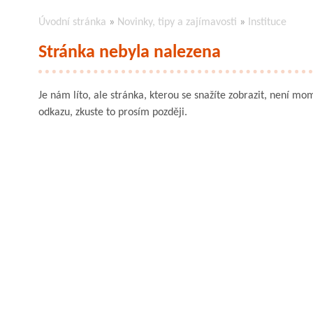
Úvodní stránka
»
Novinky, tipy a zajímavosti
»
Instituce
Stránka nebyla nalezena
Je nám líto, ale stránka, kterou se snažíte zobrazit, není mom
odkazu, zkuste to prosím později.