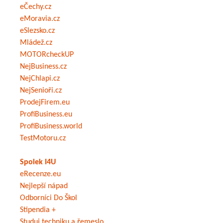
eČechy.cz
eMoravia.cz
eSlezsko.cz
Mládež.cz
MOTORcheckUP
NejBusiness.cz
NejChlapi.cz
NejSenioři.cz
ProdejFirem.eu
ProfiBusiness.eu
ProfiBusiness.world
TestMotoru.cz
Spolek I4U
eRecenze.eu
Nejlepší nápad
Odborníci Do Škol
Stipendia +
Studuj techniku a řemeslo