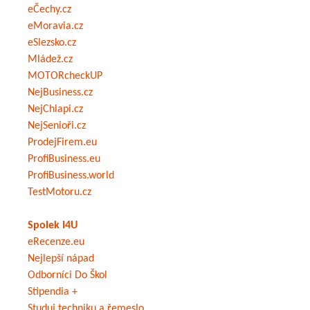
eČechy.cz
eMoravia.cz
eSlezsko.cz
Mládež.cz
MOTORcheckUP
NejBusiness.cz
NejChlapi.cz
NejSenioři.cz
ProdejFirem.eu
ProfiBusiness.eu
ProfiBusiness.world
TestMotoru.cz
Spolek I4U
eRecenze.eu
Nejlepší nápad
Odborníci Do Škol
Stipendia +
Studuj techniku a řemeslo