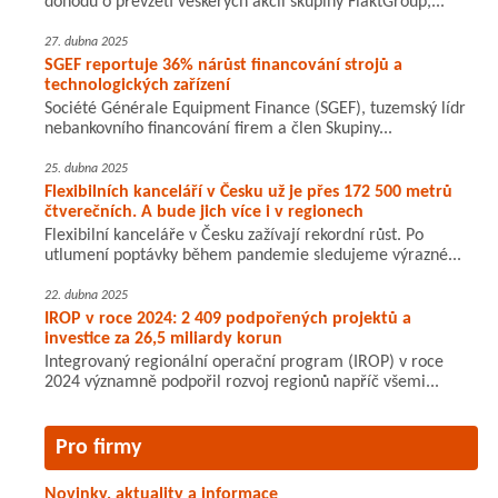
dohodu o převzetí veškerých akcií skupiny FläktGroup,...
27. dubna 2025
SGEF reportuje 36% nárůst financování strojů a
technologických zařízení
Société Générale Equipment Finance (SGEF), tuzemský lídr
nebankovního financování firem a člen Skupiny...
25. dubna 2025
Flexibilních kanceláří v Česku už je přes 172 500 metrů
čtverečních. A bude jich více i v regionech
Flexibilní kanceláře v Česku zažívají rekordní růst. Po
utlumení poptávky během pandemie sledujeme výrazné...
22. dubna 2025
IROP v roce 2024: 2 409 podpořených projektů a
investice za 26,5 miliardy korun
Integrovaný regionální operační program (IROP) v roce
2024 významně podpořil rozvoj regionů napříč všemi...
Pro firmy
Novinky, aktuality a informace