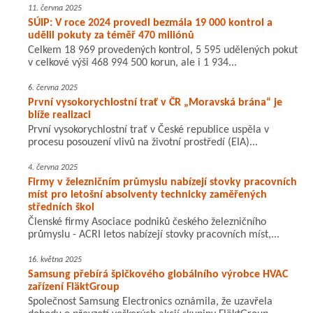
11. června 2025
SÚIP: V roce 2024 provedl bezmála 19 000 kontrol a
udělil pokuty za téměř 470 miliónů
Celkem 18 969 provedených kontrol, 5 595 udělených pokut
v celkové výši 468 994 500 korun, ale i 1 934...
6. června 2025
První vysokorychlostní trať v ČR „Moravská brána“ je
blíže realizaci
První vysokorychlostní trať v České republice uspěla v
procesu posouzení vlivů na životní prostředí (EIA)...
4. června 2025
Firmy v železničním průmyslu nabízejí stovky pracovních
míst pro letošní absolventy technicky zaměřených
středních škol
Členské firmy Asociace podniků českého železničního
průmyslu - ACRI letos nabízejí stovky pracovních míst,...
16. května 2025
Samsung přebírá špičkového globálního výrobce HVAC
zařízení FläktGroup
Společnost Samsung Electronics oznámila, že uzavřela