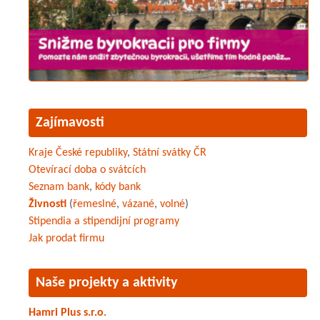
Zajímavosti
Kraje České republiky
,
Státní svátky ČR
Otevírací doba o svátcích
Seznam bank
,
kódy bank
Živnosti
(
řemeslné
,
vázané
,
volné
)
Stipendia a stipendijní programy
Jak prodat firmu
Naše projekty a aktivity
Hamri Plus s.r.o.