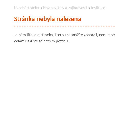
Úvodní stránka
»
Novinky, tipy a zajímavosti
»
Instituce
Stránka nebyla nalezena
Je nám líto, ale stránka, kterou se snažíte zobrazit, není mom
odkazu, zkuste to prosím později.