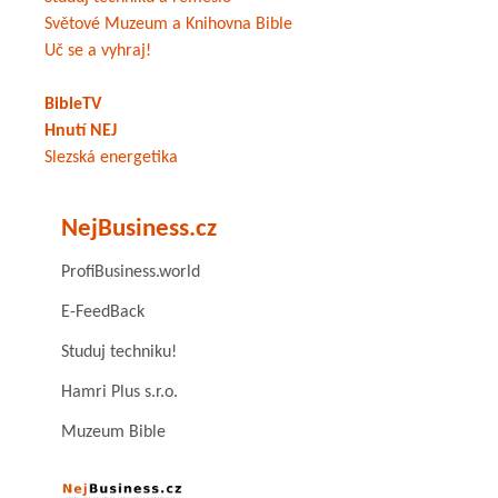
Světové Muzeum a Knihovna Bible
Uč se a vyhraj!
BibleTV
Hnutí NEJ
Slezská energetika
NejBusiness.cz
ProfiBusiness.world
E-FeedBack
Studuj techniku!
Hamri Plus s.r.o.
Muzeum Bible