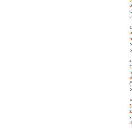
S
u
C
v
6
P
b
P
p
4
F
m
s
Č
p
1
S
z
S
d