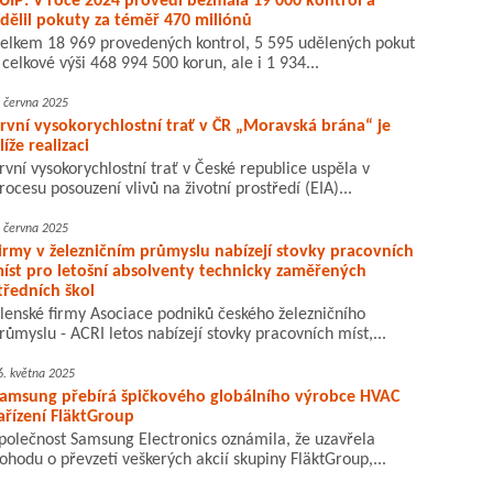
ÚIP: V roce 2024 provedl bezmála 19 000 kontrol a
dělil pokuty za téměř 470 miliónů
elkem 18 969 provedených kontrol, 5 595 udělených pokut
 celkové výši 468 994 500 korun, ale i 1 934...
. června 2025
rvní vysokorychlostní trať v ČR „Moravská brána“ je
líže realizaci
rvní vysokorychlostní trať v České republice uspěla v
rocesu posouzení vlivů na životní prostředí (EIA)...
. června 2025
irmy v železničním průmyslu nabízejí stovky pracovních
íst pro letošní absolventy technicky zaměřených
tředních škol
lenské firmy Asociace podniků českého železničního
růmyslu - ACRI letos nabízejí stovky pracovních míst,...
6. května 2025
amsung přebírá špičkového globálního výrobce HVAC
ařízení FläktGroup
polečnost Samsung Electronics oznámila, že uzavřela
ohodu o převzetí veškerých akcií skupiny FläktGroup,...