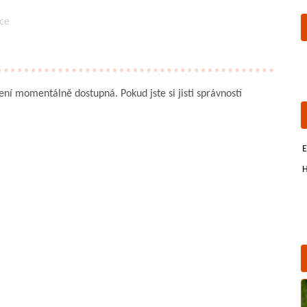
uce
není momentálně dostupná. Pokud jste si jisti správností
E
H