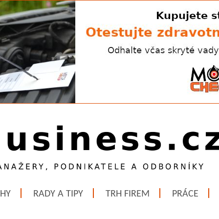
ĚHY
RADY A TIPY
TRH FIREM
PRÁCE