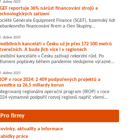
7. dubna 2025
GEF reportuje 36% nárůst financování strojů a
echnologických zařízení
ociété Générale Equipment Finance (SGEF), tuzemský lídr
ebankovního financování firem a člen Skupiny...
5. dubna 2025
lexibilních kanceláří v Česku už je přes 172 500 metrů
tverečních. A bude jich více i v regionech
lexibilní kanceláře v Česku zažívají rekordní růst. Po
tlumení poptávky během pandemie sledujeme výrazné...
2. dubna 2025
ROP v roce 2024: 2 409 podpořených projektů a
nvestice za 26,5 miliardy korun
ntegrovaný regionální operační program (IROP) v roce
024 významně podpořil rozvoj regionů napříč všemi...
Pro firmy
ovinky, aktuality a informace
abídky práce