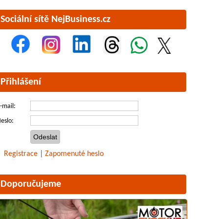
Sociální sítě NejBusiness.cz
Přihlášení
-mail:
eslo:
Registrace
|
Zapomenuté heslo
Doporučujeme