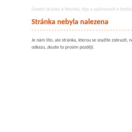
Úvodní stránka
»
Novinky, tipy a zajímavosti
»
Instit
Stránka nebyla nalezena
Je nám líto, ale stránka, kterou se snažíte zobrazit, 
odkazu, zkuste to prosím později.