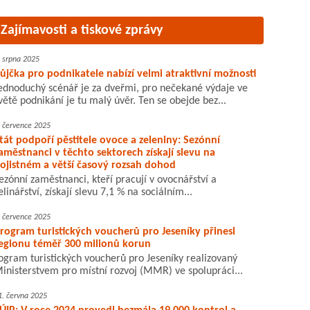
Zajímavosti a tiskové zprávy
. srpna 2025
ůjčka pro podnikatele nabízí velmi atraktivní možnosti
ednoduchý scénář je za dveřmi, pro nečekané výdaje ve
větě podnikání je tu malý úvěr. Ten se obejde bez...
. července 2025
tát podpoří pěstitele ovoce a zeleniny: Sezónní
aměstnanci v těchto sektorech získají slevu na
ojistném a větší časový rozsah dohod
ezónní zaměstnanci, kteří pracují v ovocnářství a
elinářství, získají slevu 7,1 % na sociálním...
. července 2025
rogram turistických voucherů pro Jeseníky přinesl
egionu téměř 300 milionů korun
ogram turistických voucherů pro Jeseníky realizovaný
inisterstvem pro místní rozvoj (MMR) ve spolupráci...
1. června 2025