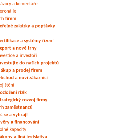
ázory a komentáře
eronálie
rh firem
eřejné zakázky a poptávky
ertifikace a systémy řízení
xport a nové trhy
nvestice a investoři
nvestujte do našich projektů
ákup a prodej firem
bchod a noví zákaznící
ojištění
ozložení rizik
trategický rozvoj firmy
rh zaměstnanců
č se a vyhraj!
věry a financování
olné kapacity
ákony a jiná legislativa