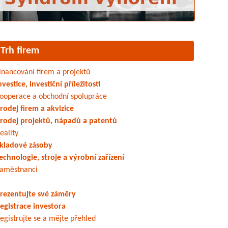
Trh firem
inancování firem a projektů
nvestice, investiční příležitosti
ooperace a obchodní spolupráce
rodej firem a akvizice
rodej projektů, nápadů a patentů
eality
kladové zásoby
echnologie, stroje a výrobní zařízení
aměstnanci
rezentujte své záměry
egistrace investora
egistrujte se a mějte přehled