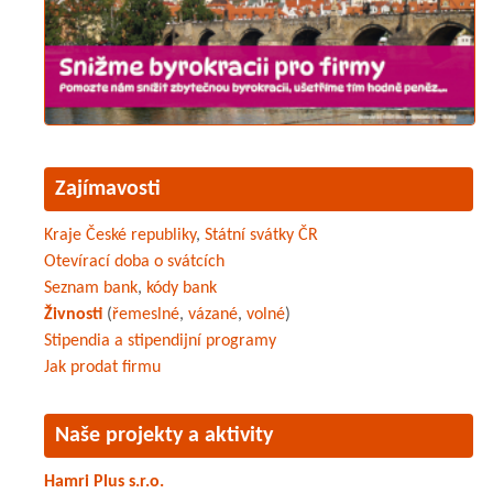
Zajímavosti
Kraje České republiky
,
Státní svátky ČR
Otevírací doba o svátcích
Seznam bank
,
kódy bank
Živnosti
(
řemeslné
,
vázané
,
volné
)
Stipendia a stipendijní programy
Jak prodat firmu
Naše projekty a aktivity
Hamri Plus s.r.o.