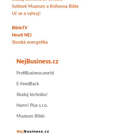
Světové Muzeum a Knihovna Bible
Uč se a vyhraj!
BibleTV
Hnutí NEJ
Slezská energetika
NejBusiness.cz
ProfiBusiness.world
E-FeedBack
Studuj techniku!
Hamri Plus s.r.o.
Muzeum Bible