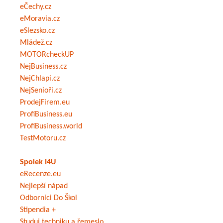
eČechy.cz
eMoravia.cz
eSlezsko.cz
Mládež.cz
MOTORcheckUP
NejBusiness.cz
NejChlapi.cz
NejSenioři.cz
ProdejFirem.eu
ProfiBusiness.eu
ProfiBusiness.world
TestMotoru.cz
Spolek I4U
eRecenze.eu
Nejlepší nápad
Odborníci Do Škol
Stipendia +
Studuj techniku a řemeslo