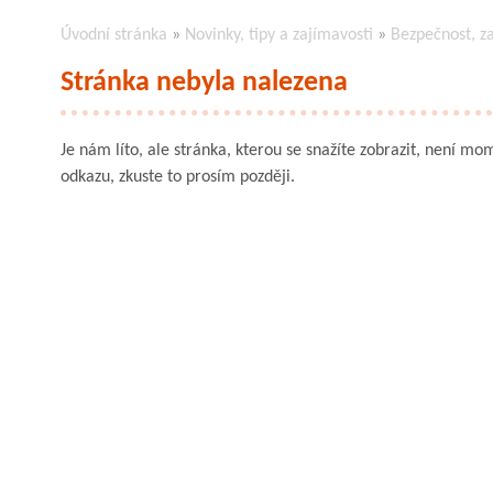
Úvodní stránka
»
Novinky, tipy a zajímavosti
»
Bezpečnost, z
Stránka nebyla nalezena
Je nám líto, ale stránka, kterou se snažíte zobrazit, není mom
odkazu, zkuste to prosím později.