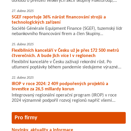
dohodu o převzetí veškerých akcií skupiny FläktGroup,...
27. dubna 2025
SGEF reportuje 36% nárůst financování strojů a
technologických zařízení
Société Générale Equipment Finance (SGEF), tuzemský lídr
nebankovního financování firem a člen Skupiny...
25. dubna 2025
Flexibilních kanceláří v Česku už je přes 172 500 metrů
čtverečních. A bude jich více i v regionech
Flexibilní kanceláře v Česku zažívají rekordní růst. Po
utlumení poptávky během pandemie sledujeme výrazné...
22. dubna 2025
IROP v roce 2024: 2 409 podpořených projektů a
investice za 26,5 miliardy korun
Integrovaný regionální operační program (IROP) v roce
2024 významně podpořil rozvoj regionů napříč všemi...
Pro firmy
Novinky, aktuality a informace