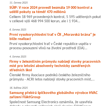
11. června 2025
SÚIP: V roce 2024 provedl bezmála 19 000 kontrol a
udělil pokuty za téměř 470 miliónů
Celkem 18 969 provedených kontrol, 5 595 udělených pokut
v celkové výši 468 994 500 korun, ale i 1 934...
6. června 2025
První vysokorychlostní trať v ČR „Moravská brána“ je
blíže realizaci
První vysokorychlostní trať v České republice uspěla v
procesu posouzení vlivů na životní prostředí (EIA)...
4. června 2025
Firmy v železničním průmyslu nabízejí stovky pracovních
míst pro letošní absolventy technicky zaměřených
středních škol
Členské firmy Asociace podniků českého železničního
průmyslu - ACRI letos nabízejí stovky pracovních míst,...
16. května 2025
Samsung přebírá špičkového globálního výrobce HVAC
zařízení FläktGroup
Společnost Samsung Electronics oznámila, že uzavřela