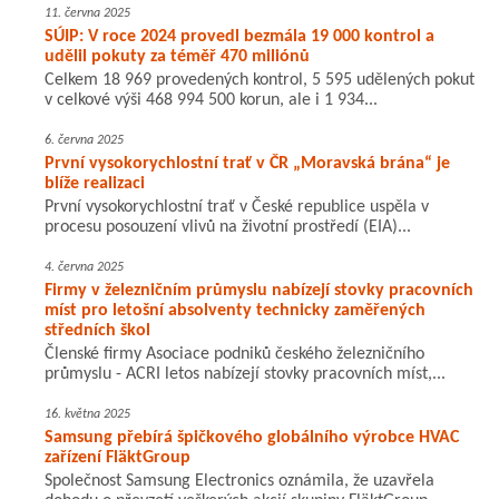
11. června 2025
SÚIP: V roce 2024 provedl bezmála 19 000 kontrol a
udělil pokuty za téměř 470 miliónů
Celkem 18 969 provedených kontrol, 5 595 udělených pokut
v celkové výši 468 994 500 korun, ale i 1 934...
6. června 2025
První vysokorychlostní trať v ČR „Moravská brána“ je
blíže realizaci
První vysokorychlostní trať v České republice uspěla v
procesu posouzení vlivů na životní prostředí (EIA)...
4. června 2025
Firmy v železničním průmyslu nabízejí stovky pracovních
míst pro letošní absolventy technicky zaměřených
středních škol
Členské firmy Asociace podniků českého železničního
průmyslu - ACRI letos nabízejí stovky pracovních míst,...
16. května 2025
Samsung přebírá špičkového globálního výrobce HVAC
zařízení FläktGroup
Společnost Samsung Electronics oznámila, že uzavřela