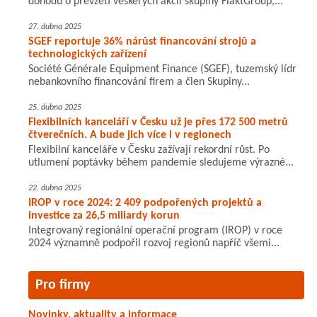
dohodu o převzetí veškerých akcií skupiny FläktGroup,...
27. dubna 2025
SGEF reportuje 36% nárůst financování strojů a
technologických zařízení
Société Générale Equipment Finance (SGEF), tuzemský lídr
nebankovního financování firem a člen Skupiny...
25. dubna 2025
Flexibilních kanceláří v Česku už je přes 172 500 metrů
čtverečních. A bude jich více i v regionech
Flexibilní kanceláře v Česku zažívají rekordní růst. Po
utlumení poptávky během pandemie sledujeme výrazné...
22. dubna 2025
IROP v roce 2024: 2 409 podpořených projektů a
investice za 26,5 miliardy korun
Integrovaný regionální operační program (IROP) v roce
2024 významně podpořil rozvoj regionů napříč všemi...
Pro firmy
Novinky, aktuality a informace