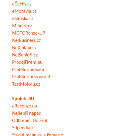
eČechy.cz
eMoravia.cz
eSlezsko.cz
Mládež.cz
MOTORcheckUP
NejBusiness.cz
NejChlapi.cz
NejSenioři.cz
ProdejFirem.eu
ProfiBusiness.eu
ProfiBusiness.world
TestMotoru.cz
Spolek I4U
eRecenze.eu
Nejlepší nápad
Odborníci Do Škol
Stipendia +
Studuj techniku a řemeslo