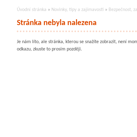
Úvodní stránka
»
Novinky, tipy a zajímavosti
»
Bezpečnost, z
Stránka nebyla nalezena
Je nám líto, ale stránka, kterou se snažíte zobrazit, není mom
odkazu, zkuste to prosím později.