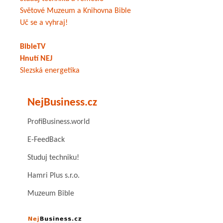
Světové Muzeum a Knihovna Bible
Uč se a vyhraj!
BibleTV
Hnutí NEJ
Slezská energetika
NejBusiness.cz
ProfiBusiness.world
E-FeedBack
Studuj techniku!
Hamri Plus s.r.o.
Muzeum Bible