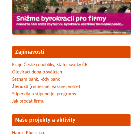
Zajímavosti
Kraje České republiky
,
Státní svátky ČR
Otevírací doba o svátcích
Seznam bank
,
kódy bank
Živnosti
(
řemeslné
,
vázané
,
volné
)
Stipendia a stipendijní programy
Jak prodat firmu
Naše projekty a aktivity
Hamri Plus s.r.o.