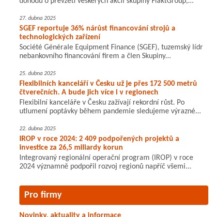
dohodu o převzetí veškerých akcií skupiny FläktGroup,...
27. dubna 2025
SGEF reportuje 36% nárůst financování strojů a
technologických zařízení
Société Générale Equipment Finance (SGEF), tuzemský lídr
nebankovního financování firem a člen Skupiny...
25. dubna 2025
Flexibilních kanceláří v Česku už je přes 172 500 metrů
čtverečních. A bude jich více i v regionech
Flexibilní kanceláře v Česku zažívají rekordní růst. Po
utlumení poptávky během pandemie sledujeme výrazné...
22. dubna 2025
IROP v roce 2024: 2 409 podpořených projektů a
investice za 26,5 miliardy korun
Integrovaný regionální operační program (IROP) v roce
2024 významně podpořil rozvoj regionů napříč všemi...
Pro firmy
Novinky, aktuality a informace