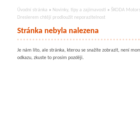
Úvodní stránka
»
Novinky, tipy a zajímavosti
»
ŠKODA Motorsp
Dreslerem chtějí prodloužit neporazitelnost
Stránka nebyla nalezena
Je nám líto, ale stránka, kterou se snažíte zobrazit, není mom
odkazu, zkuste to prosím později.