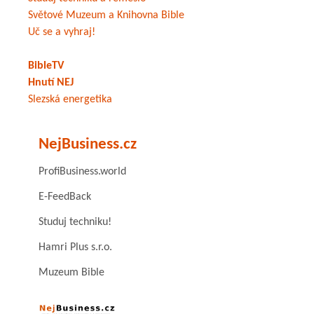
Světové Muzeum a Knihovna Bible
Uč se a vyhraj!
BibleTV
Hnutí NEJ
Slezská energetika
NejBusiness.cz
ProfiBusiness.world
E-FeedBack
Studuj techniku!
Hamri Plus s.r.o.
Muzeum Bible