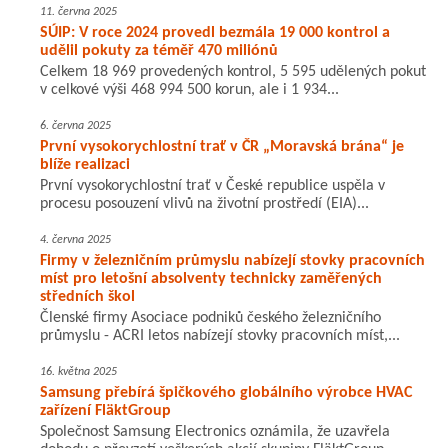
11. června 2025
SÚIP: V roce 2024 provedl bezmála 19 000 kontrol a
udělil pokuty za téměř 470 miliónů
Celkem 18 969 provedených kontrol, 5 595 udělených pokut
v celkové výši 468 994 500 korun, ale i 1 934...
6. června 2025
První vysokorychlostní trať v ČR „Moravská brána“ je
blíže realizaci
První vysokorychlostní trať v České republice uspěla v
procesu posouzení vlivů na životní prostředí (EIA)...
4. června 2025
Firmy v železničním průmyslu nabízejí stovky pracovních
míst pro letošní absolventy technicky zaměřených
středních škol
Členské firmy Asociace podniků českého železničního
průmyslu - ACRI letos nabízejí stovky pracovních míst,...
16. května 2025
Samsung přebírá špičkového globálního výrobce HVAC
zařízení FläktGroup
Společnost Samsung Electronics oznámila, že uzavřela