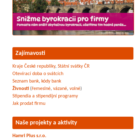
Zajímavosti
Kraje České republiky
,
Státní svátky ČR
Otevírací doba o svátcích
Seznam bank
,
kódy bank
Živnosti
(
řemeslné
,
vázané
,
volné
)
Stipendia a stipendijní programy
Jak prodat firmu
Naše projekty a aktivity
Hamri Plus s.r.o.