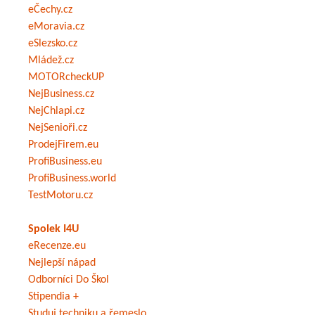
eČechy.cz
eMoravia.cz
eSlezsko.cz
Mládež.cz
MOTORcheckUP
NejBusiness.cz
NejChlapi.cz
NejSenioři.cz
ProdejFirem.eu
ProfiBusiness.eu
ProfiBusiness.world
TestMotoru.cz
Spolek I4U
eRecenze.eu
Nejlepší nápad
Odborníci Do Škol
Stipendia +
Studuj techniku a řemeslo