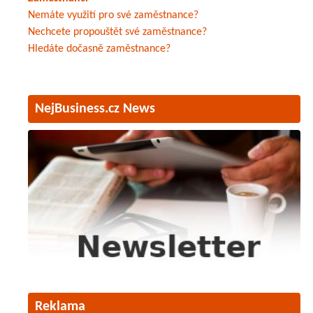
Nemáte využití pro své zaměstnance?
Nechcete propouštět své zaměstnance?
Hledáte dočasně zaměstnance?
NejBusiness.cz News
Reklama