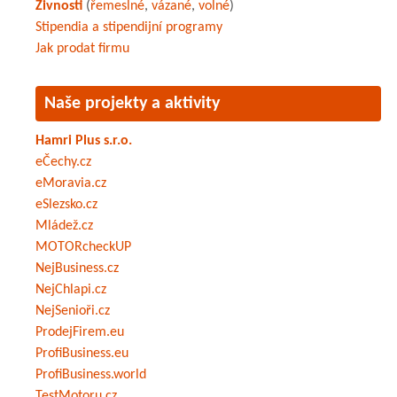
Živnosti
(
řemeslné
,
vázané
,
volné
)
Stipendia a stipendijní programy
Jak prodat firmu
Naše projekty a aktivity
Hamri Plus s.r.o.
eČechy.cz
eMoravia.cz
eSlezsko.cz
Mládež.cz
MOTORcheckUP
NejBusiness.cz
NejChlapi.cz
NejSenioři.cz
ProdejFirem.eu
ProfiBusiness.eu
ProfiBusiness.world
TestMotoru.cz