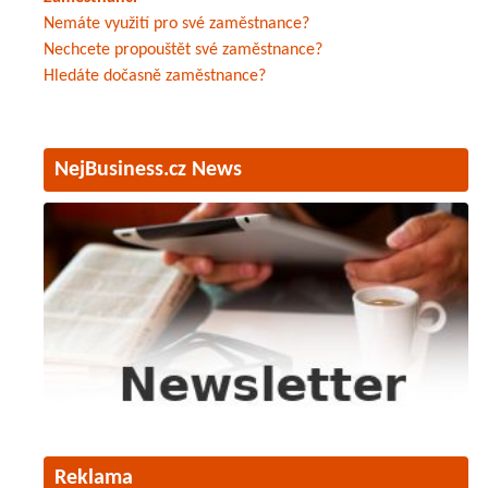
Nemáte využití pro své zaměstnance?
Nechcete propouštět své zaměstnance?
Hledáte dočasně zaměstnance?
NejBusiness.cz News
Reklama