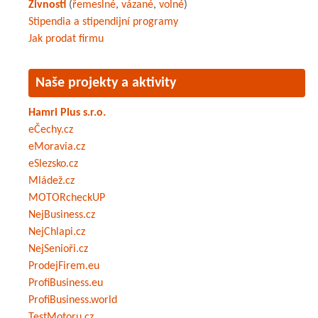
Živnosti
(
řemeslné
,
vázané
,
volné
)
Stipendia a stipendijní programy
Jak prodat firmu
Naše projekty a aktivity
Hamri Plus s.r.o.
eČechy.cz
eMoravia.cz
eSlezsko.cz
Mládež.cz
MOTORcheckUP
NejBusiness.cz
NejChlapi.cz
NejSenioři.cz
ProdejFirem.eu
ProfiBusiness.eu
ProfiBusiness.world
TestMotoru.cz