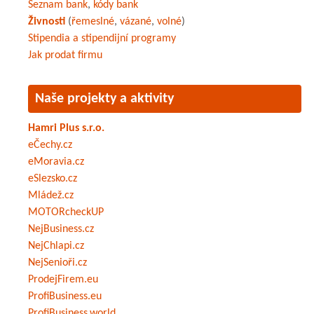
Seznam bank
,
kódy bank
Živnosti
(
řemeslné
,
vázané
,
volné
)
Stipendia a stipendijní programy
Jak prodat firmu
Naše projekty a aktivity
Hamri Plus s.r.o.
eČechy.cz
eMoravia.cz
eSlezsko.cz
Mládež.cz
MOTORcheckUP
NejBusiness.cz
NejChlapi.cz
NejSenioři.cz
ProdejFirem.eu
ProfiBusiness.eu
ProfiBusiness.world