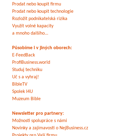
Prodat nebo koupit firmu
Prodat nebo koupit technologie
Rozložit podnikatelská rizika
Využít volné kapacity
a mnoho dalšího...
Působíme i v jiných oborech:
E-FeedBack
ProfiBusiness.world
Studuj techniku
Uč s a vyhraj!
BibleTV
Spolek I4U
Muzeum Bible
Newsletter pro partnery:
Možnosti spolupráce s námi
Novinky a zajímavosti o NejBusiness.cz
Projekty pro Vaší firmu