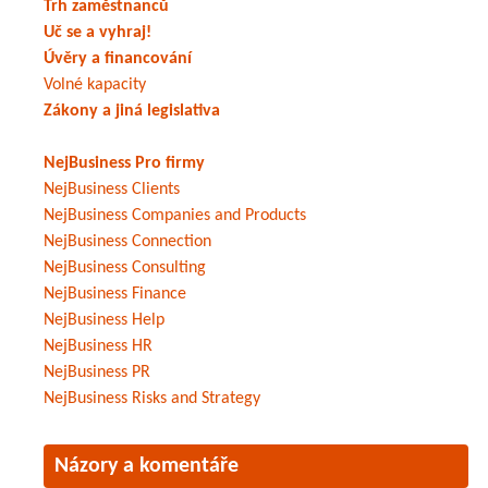
Trh zaměstnanců
Uč se a vyhraj!
Úvěry a financování
Volné kapacity
Zákony a jiná legislativa
NejBusiness Pro firmy
NejBusiness Clients
NejBusiness Companies and Products
NejBusiness Connection
NejBusiness Consulting
NejBusiness Finance
NejBusiness Help
NejBusiness HR
NejBusiness PR
NejBusiness Risks and Strategy
Názory a komentáře