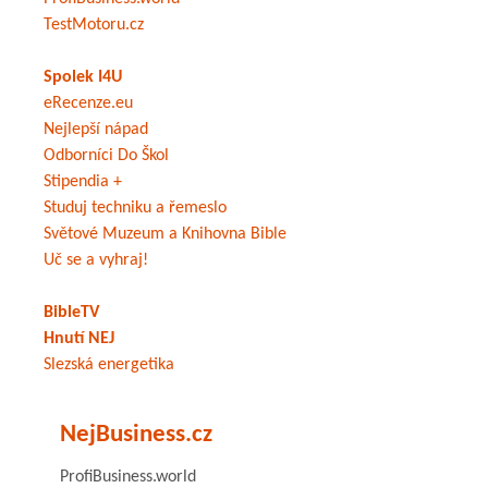
TestMotoru.cz
Spolek I4U
eRecenze.eu
Nejlepší nápad
Odborníci Do Škol
Stipendia +
Studuj techniku a řemeslo
Světové Muzeum a Knihovna Bible
Uč se a vyhraj!
BibleTV
Hnutí NEJ
Slezská energetika
NejBusiness.cz
ProfiBusiness.world