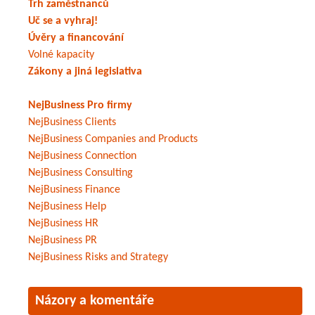
Trh zaměstnanců
Uč se a vyhraj!
Úvěry a financování
Volné kapacity
Zákony a jiná legislativa
NejBusiness Pro firmy
NejBusiness Clients
NejBusiness Companies and Products
NejBusiness Connection
NejBusiness Consulting
NejBusiness Finance
NejBusiness Help
NejBusiness HR
NejBusiness PR
NejBusiness Risks and Strategy
Názory a komentáře