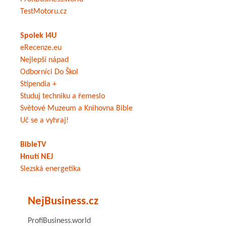
TestMotoru.cz
Spolek I4U
eRecenze.eu
Nejlepší nápad
Odborníci Do Škol
Stipendia +
Studuj techniku a řemeslo
Světové Muzeum a Knihovna Bible
Uč se a vyhraj!
BibleTV
Hnutí NEJ
Slezská energetika
NejBusiness.cz
ProfiBusiness.world