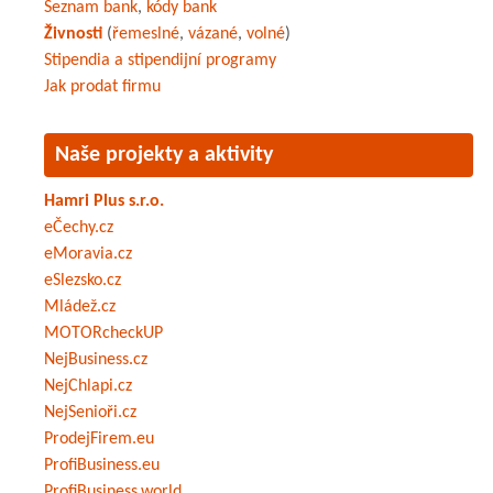
Seznam bank
,
kódy bank
Živnosti
(
řemeslné
,
vázané
,
volné
)
Stipendia a stipendijní programy
Jak prodat firmu
Naše projekty a aktivity
Hamri Plus s.r.o.
eČechy.cz
eMoravia.cz
eSlezsko.cz
Mládež.cz
MOTORcheckUP
NejBusiness.cz
NejChlapi.cz
NejSenioři.cz
ProdejFirem.eu
ProfiBusiness.eu
ProfiBusiness.world