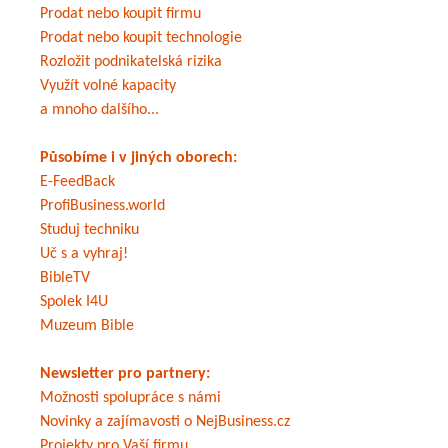
Prodat nebo koupit firmu
Prodat nebo koupit technologie
Rozložit podnikatelská rizika
Využít volné kapacity
a mnoho dalšího...
Působíme i v jiných oborech:
E-FeedBack
ProfiBusiness.world
Studuj techniku
Uč s a vyhraj!
BibleTV
Spolek I4U
Muzeum Bible
Newsletter pro partnery:
Možnosti spolupráce s námi
Novinky a zajímavosti o NejBusiness.cz
Projekty pro Vaší firmu