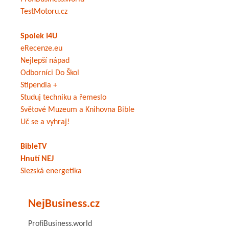
TestMotoru.cz
Spolek I4U
eRecenze.eu
Nejlepší nápad
Odborníci Do Škol
Stipendia +
Studuj techniku a řemeslo
Světové Muzeum a Knihovna Bible
Uč se a vyhraj!
BibleTV
Hnutí NEJ
Slezská energetika
NejBusiness.cz
ProfiBusiness.world