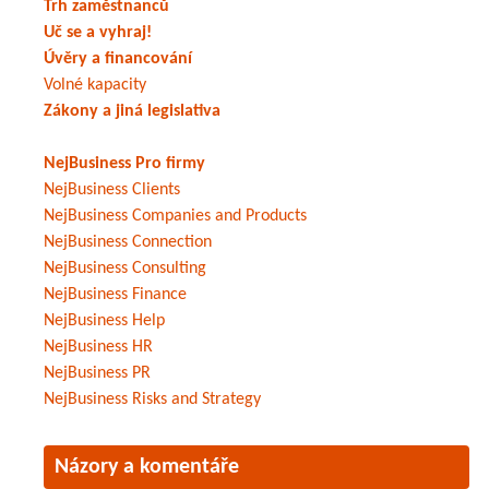
Trh zaměstnanců
Uč se a vyhraj!
Úvěry a financování
Volné kapacity
Zákony a jiná legislativa
NejBusiness Pro firmy
NejBusiness Clients
NejBusiness Companies and Products
NejBusiness Connection
NejBusiness Consulting
NejBusiness Finance
NejBusiness Help
NejBusiness HR
NejBusiness PR
NejBusiness Risks and Strategy
Názory a komentáře