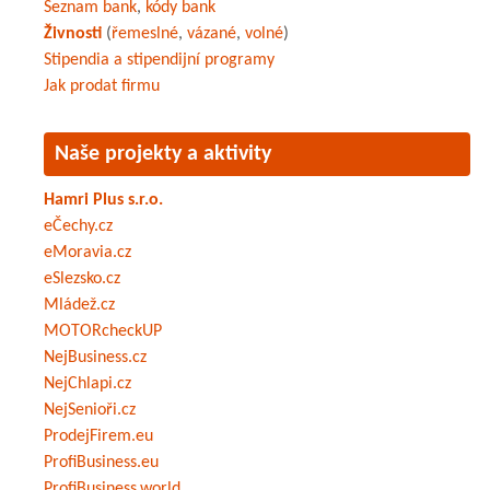
Seznam bank
,
kódy bank
Živnosti
(
řemeslné
,
vázané
,
volné
)
Stipendia a stipendijní programy
Jak prodat firmu
Naše projekty a aktivity
Hamri Plus s.r.o.
eČechy.cz
eMoravia.cz
eSlezsko.cz
Mládež.cz
MOTORcheckUP
NejBusiness.cz
NejChlapi.cz
NejSenioři.cz
ProdejFirem.eu
ProfiBusiness.eu
ProfiBusiness.world