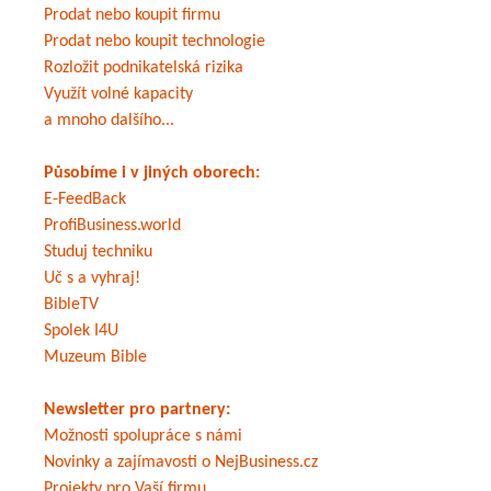
Prodat nebo koupit firmu
Prodat nebo koupit technologie
Rozložit podnikatelská rizika
Využít volné kapacity
a mnoho dalšího...
Působíme i v jiných oborech:
E-FeedBack
ProfiBusiness.world
Studuj techniku
Uč s a vyhraj!
BibleTV
Spolek I4U
Muzeum Bible
Newsletter pro partnery:
Možnosti spolupráce s námi
Novinky a zajímavosti o NejBusiness.cz
Projekty pro Vaší firmu