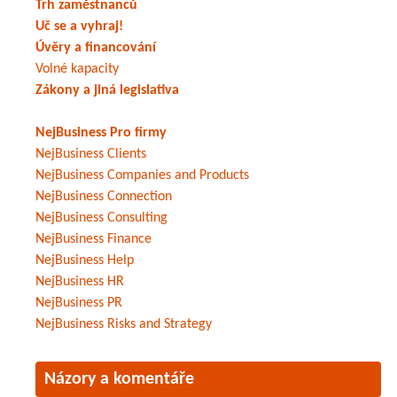
Trh zaměstnanců
Uč se a vyhraj!
Úvěry a financování
Volné kapacity
Zákony a jiná legislativa
NejBusiness Pro firmy
NejBusiness Clients
NejBusiness Companies and Products
NejBusiness Connection
NejBusiness Consulting
NejBusiness Finance
NejBusiness Help
NejBusiness HR
NejBusiness PR
NejBusiness Risks and Strategy
Názory a komentáře