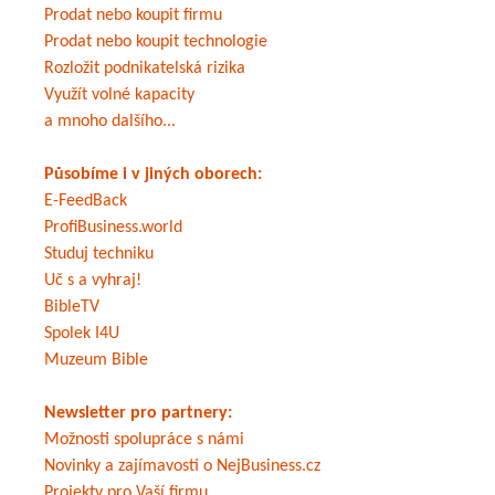
Prodat nebo koupit firmu
Prodat nebo koupit technologie
Rozložit podnikatelská rizika
Využít volné kapacity
a mnoho dalšího...
Působíme i v jiných oborech:
E-FeedBack
ProfiBusiness.world
Studuj techniku
Uč s a vyhraj!
BibleTV
Spolek I4U
Muzeum Bible
Newsletter pro partnery:
Možnosti spolupráce s námi
Novinky a zajímavosti o NejBusiness.cz
Projekty pro Vaší firmu