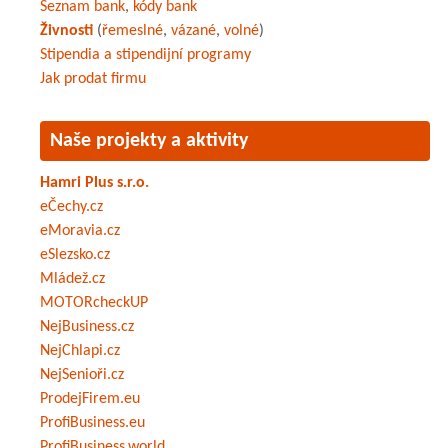
Seznam bank
,
kódy bank
Živnosti
(
řemeslné
,
vázané
,
volné
)
Stipendia a stipendijní programy
Jak prodat firmu
Naše projekty a aktivity
Hamri Plus s.r.o.
eČechy.cz
eMoravia.cz
eSlezsko.cz
Mládež.cz
MOTORcheckUP
NejBusiness.cz
NejChlapi.cz
NejSenioři.cz
ProdejFirem.eu
ProfiBusiness.eu
ProfiBusiness.world