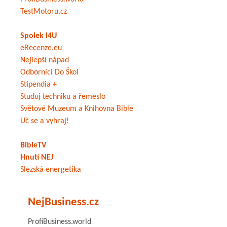
TestMotoru.cz
Spolek I4U
eRecenze.eu
Nejlepší nápad
Odborníci Do Škol
Stipendia +
Studuj techniku a řemeslo
Světové Muzeum a Knihovna Bible
Uč se a vyhraj!
BibleTV
Hnutí NEJ
Slezská energetika
NejBusiness.cz
ProfiBusiness.world