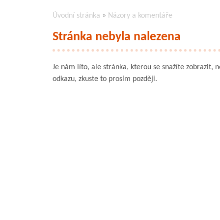
Úvodní stránka
»
Názory a komentáře
Stránka nebyla nalezena
Je nám líto, ale stránka, kterou se snažíte zobrazit, 
odkazu, zkuste to prosím později.