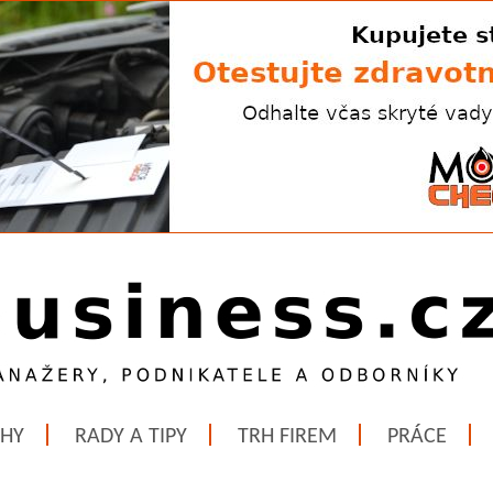
ĚHY
RADY A TIPY
TRH FIREM
PRÁCE