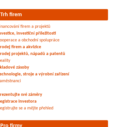
Trh firem
inancování firem a projektů
nvestice, investiční příležitosti
ooperace a obchodní spolupráce
rodej firem a akvizice
rodej projektů, nápadů a patentů
eality
kladové zásoby
echnologie, stroje a výrobní zařízení
aměstnanci
rezentujte své záměry
egistrace investora
egistrujte se a mějte přehled
Pro firmy