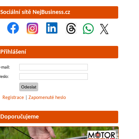
Sociální sítě NejBusiness.cz
Přihlášení
-mail:
eslo:
Registrace
|
Zapomenuté heslo
Doporučujeme