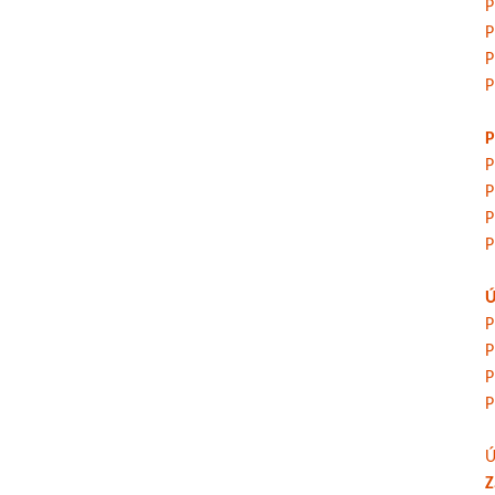
P
P
P
P
P
P
P
P
P
Ú
P
P
P
P
Ú
Z