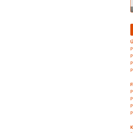
Ú
P
P
P
P
F
P
P
P
P
K