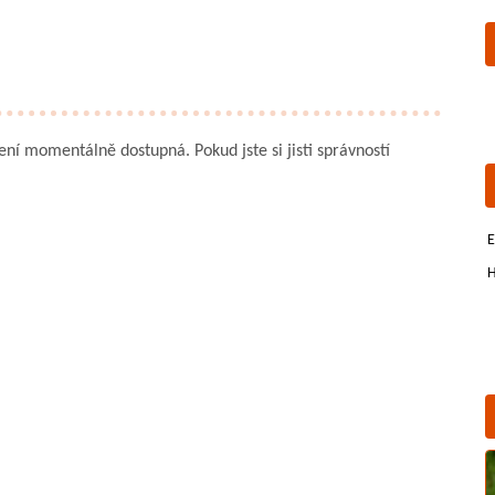
není momentálně dostupná. Pokud jste si jisti správností
E
H