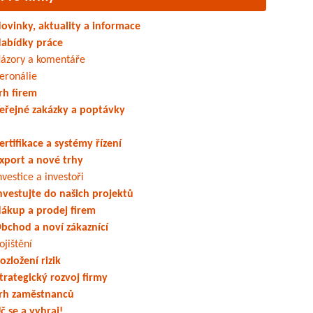
ovinky, aktuality a informace
abídky práce
ázory a komentáře
eronálie
rh firem
eřejné zakázky a poptávky
ertifikace a systémy řízení
xport a nové trhy
nvestice a investoři
nvestujte do našich projektů
ákup a prodej firem
bchod a noví zákaznící
ojištění
ozložení rizik
trategický rozvoj firmy
rh zaměstnanců
č se a vyhraj!