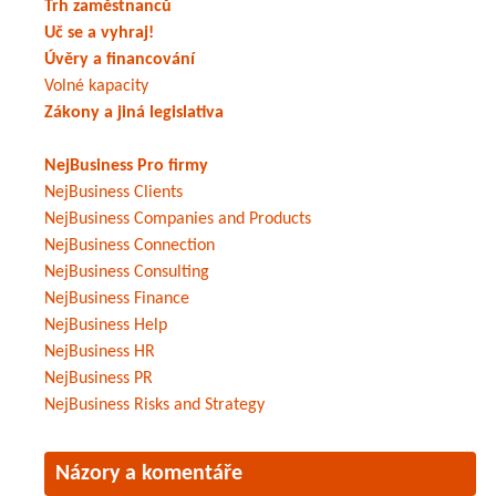
Trh zaměstnanců
Uč se a vyhraj!
Úvěry a financování
Volné kapacity
Zákony a jiná legislativa
NejBusiness Pro firmy
NejBusiness Clients
NejBusiness Companies and Products
NejBusiness Connection
NejBusiness Consulting
NejBusiness Finance
NejBusiness Help
NejBusiness HR
NejBusiness PR
NejBusiness Risks and Strategy
Názory a komentáře