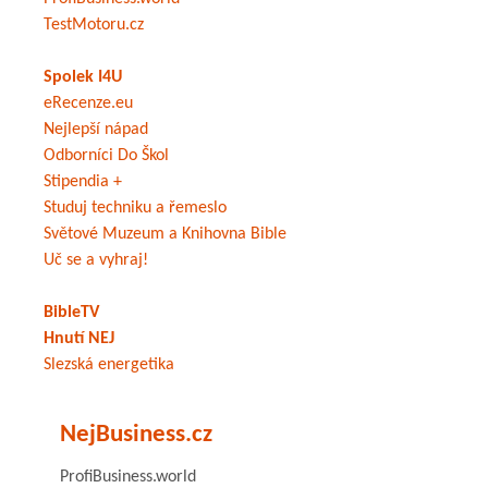
TestMotoru.cz
Spolek I4U
eRecenze.eu
Nejlepší nápad
Odborníci Do Škol
Stipendia +
Studuj techniku a řemeslo
Světové Muzeum a Knihovna Bible
Uč se a vyhraj!
BibleTV
Hnutí NEJ
Slezská energetika
NejBusiness.cz
ProfiBusiness.world