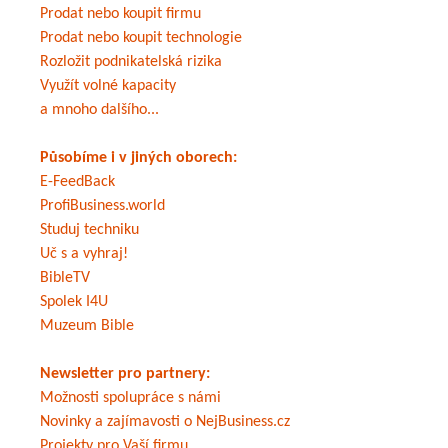
Prodat nebo koupit firmu
Prodat nebo koupit technologie
Rozložit podnikatelská rizika
Využít volné kapacity
a mnoho dalšího...
Působíme i v jiných oborech:
E-FeedBack
ProfiBusiness.world
Studuj techniku
Uč s a vyhraj!
BibleTV
Spolek I4U
Muzeum Bible
Newsletter pro partnery:
Možnosti spolupráce s námi
Novinky a zajímavosti o NejBusiness.cz
Projekty pro Vaší firmu