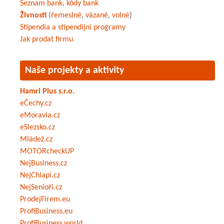
Seznam bank
,
kódy bank
Živnosti
(
řemeslné
,
vázané
,
volné
)
Stipendia a stipendijní programy
Jak prodat firmu
Naše projekty a aktivity
Hamri Plus s.r.o.
eČechy.cz
eMoravia.cz
eSlezsko.cz
Mládež.cz
MOTORcheckUP
NejBusiness.cz
NejChlapi.cz
NejSenioři.cz
ProdejFirem.eu
ProfiBusiness.eu
ProfiBusiness.world