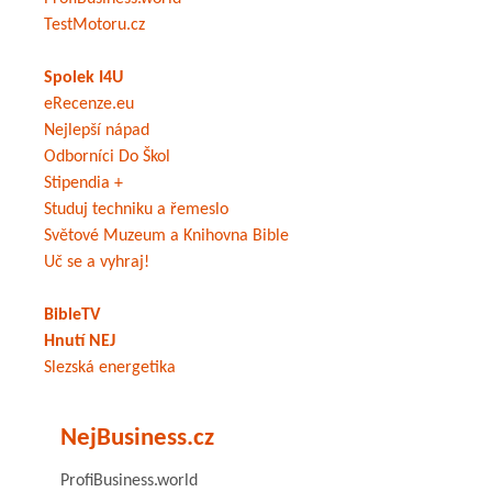
TestMotoru.cz
Spolek I4U
eRecenze.eu
Nejlepší nápad
Odborníci Do Škol
Stipendia +
Studuj techniku a řemeslo
Světové Muzeum a Knihovna Bible
Uč se a vyhraj!
BibleTV
Hnutí NEJ
Slezská energetika
NejBusiness.cz
ProfiBusiness.world