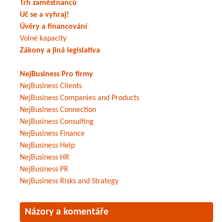
Trh zaměstnanců
Uč se a vyhraj!
Úvěry a financování
Volné kapacity
Zákony a jiná legislativa
NejBusiness Pro firmy
NejBusiness Clients
NejBusiness Companies and Products
NejBusiness Connection
NejBusiness Consulting
NejBusiness Finance
NejBusiness Help
NejBusiness HR
NejBusiness PR
NejBusiness Risks and Strategy
Názory a komentáře