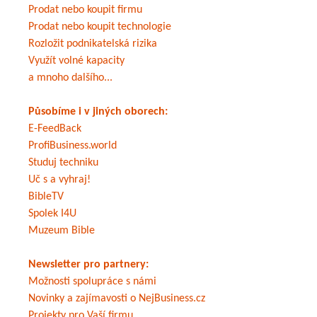
Prodat nebo koupit firmu
Prodat nebo koupit technologie
Rozložit podnikatelská rizika
Využít volné kapacity
a mnoho dalšího...
Působíme i v jiných oborech:
E-FeedBack
ProfiBusiness.world
Studuj techniku
Uč s a vyhraj!
BibleTV
Spolek I4U
Muzeum Bible
Newsletter pro partnery:
Možnosti spolupráce s námi
Novinky a zajímavosti o NejBusiness.cz
Projekty pro Vaší firmu