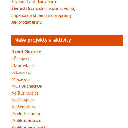
Seznam bank
,
kódy bank
Živnosti
(
řemeslné
,
vázané
,
volné
)
Stipendia a stipendijní programy
Jak prodat firmu
Naše projekty a aktivity
Hamri Plus s.r.o.
eČechy.cz
eMoravia.cz
eSlezsko.cz
Mládež.cz
MOTORcheckUP
NejBusiness.cz
NejChlapi.cz
NejSenioři.cz
ProdejFirem.eu
ProfiBusiness.eu
ProfiBusiness.world