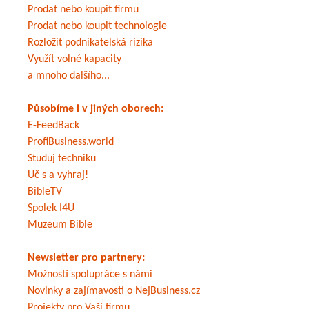
Prodat nebo koupit firmu
Prodat nebo koupit technologie
Rozložit podnikatelská rizika
Využít volné kapacity
a mnoho dalšího...
Působíme i v jiných oborech:
E-FeedBack
ProfiBusiness.world
Studuj techniku
Uč s a vyhraj!
BibleTV
Spolek I4U
Muzeum Bible
Newsletter pro partnery:
Možnosti spolupráce s námi
Novinky a zajímavosti o NejBusiness.cz
Projekty pro Vaší firmu