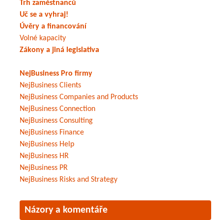
Trh zaměstnanců
Uč se a vyhraj!
Úvěry a financování
Volné kapacity
Zákony a jiná legislativa
NejBusiness Pro firmy
NejBusiness Clients
NejBusiness Companies and Products
NejBusiness Connection
NejBusiness Consulting
NejBusiness Finance
NejBusiness Help
NejBusiness HR
NejBusiness PR
NejBusiness Risks and Strategy
Názory a komentáře