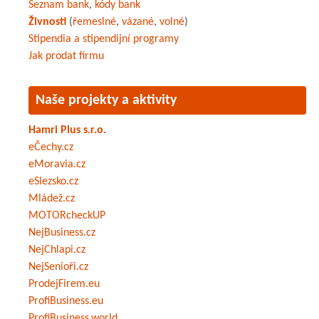
Seznam bank
,
kódy bank
Živnosti
(
řemeslné
,
vázané
,
volné
)
Stipendia a stipendijní programy
Jak prodat firmu
Naše projekty a aktivity
Hamri Plus s.r.o.
eČechy.cz
eMoravia.cz
eSlezsko.cz
Mládež.cz
MOTORcheckUP
NejBusiness.cz
NejChlapi.cz
NejSenioři.cz
ProdejFirem.eu
ProfiBusiness.eu
ProfiBusiness.world