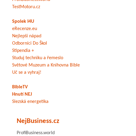
TestMotoru.cz
Spolek I4U
eRecenze.eu
Nejlepší nápad
Odborníci Do Škol
Stipendia +
Studuj techniku a řemeslo
Světové Muzeum a Knihovna Bible
Uč se a vyhraj!
BibleTV
Hnutí NEJ
Slezská energetika
NejBusiness.cz
ProfiBusiness.world