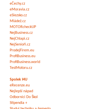
eČechy.cz
eMoravia.cz
eSlezsko.cz
Mládež.cz
MOTORcheckUP
NejBusiness.cz
NejChlapi.cz
NejSenioři.cz
ProdejFirem.eu
ProfiBusiness.eu
ProfiBusiness.world
TestMotoru.cz
Spolek I4U
eRecenze.eu
Nejlepší nápad
Odborníci Do Škol
Stipendia +
Studuj techniku a řemeslo