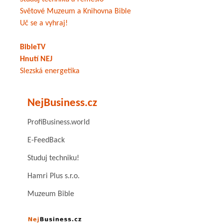
Světové Muzeum a Knihovna Bible
Uč se a vyhraj!
BibleTV
Hnutí NEJ
Slezská energetika
NejBusiness.cz
ProfiBusiness.world
E-FeedBack
Studuj techniku!
Hamri Plus s.r.o.
Muzeum Bible