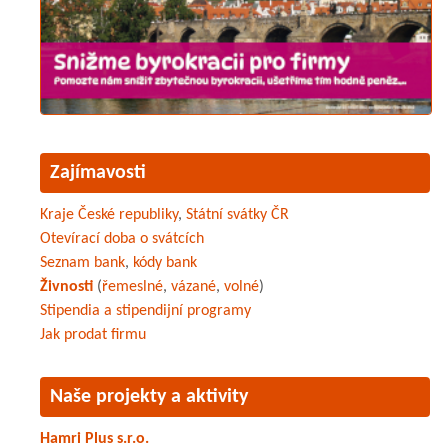
Zajímavosti
Kraje České republiky
,
Státní svátky ČR
Otevírací doba o svátcích
Seznam bank
,
kódy bank
Živnosti
(
řemeslné
,
vázané
,
volné
)
Stipendia a stipendijní programy
Jak prodat firmu
Naše projekty a aktivity
Hamri Plus s.r.o.