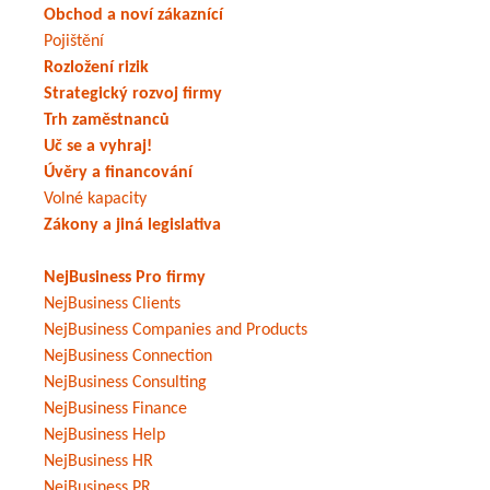
Obchod a noví zákaznící
Pojištění
Rozložení rizik
Strategický rozvoj firmy
Trh zaměstnanců
Uč se a vyhraj!
Úvěry a financování
Volné kapacity
Zákony a jiná legislativa
NejBusiness Pro firmy
NejBusiness Clients
NejBusiness Companies and Products
NejBusiness Connection
NejBusiness Consulting
NejBusiness Finance
NejBusiness Help
NejBusiness HR
NejBusiness PR